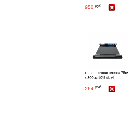
руб
958
тонировочная пленка 75с
х 300см 10% db /4
руб
264