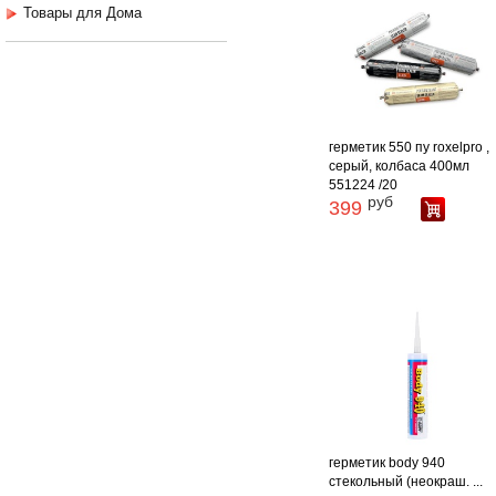
Товары для Дома
герметик 550 пу roxelpro ,
серый, колбаса 400мл
551224 /20
руб
399
герметик body 940
стекольный (неокраш. ...