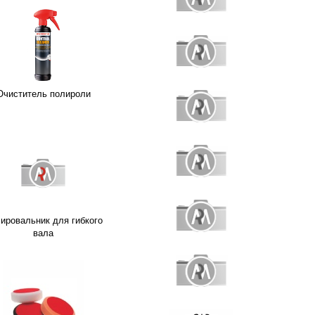
Очиститель полироли
ировальник для гибкого
вала