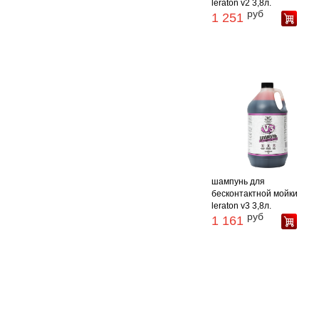
leraton v2 3,8л.
руб
1 251
шампунь для
бесконтактной мойки
leraton v3 3,8л.
руб
1 161