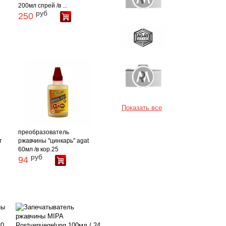
200мл спрей /в ...
руб
250
Показать все
преобразователь
т
ржавчины "цинкарь" agat
60мл /в кор.25
руб
94