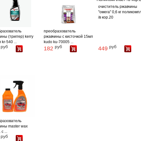
очиститель ржавчины
"омега" 0,6 кг поликомп
/в кор.20
бразователь
преобразователь
ины (триггер) kerry
ржавчины с кисточкой 15мл
kr-540 ...
kudo ku-70005 ...
руб
руб
руб
182
449
бразователь
ины master wax
с ...
руб