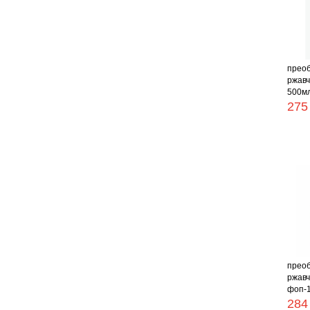
прео
ржавч
500мл 
275
прео
ржавч
фоп-1 
284