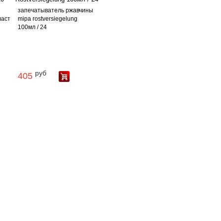
запечатыватель ржавчины
ласт
mipa rostversiegelung
100мл / 24
руб
405