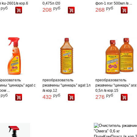
 ku-2601/в кор.6
0,475л /20
фоп-1 пэт 500мл /в ...
руб
руб
руб
208
268
бразователь
преобразователь
преобразователь
ины "цинкарь" agat с
ржавчины "цинкарь" agat 1л
ржавчины "цинкарь" ага
ом ...
/в кор.12
0,5л /в кор.15
руб
руб
руб
432
276