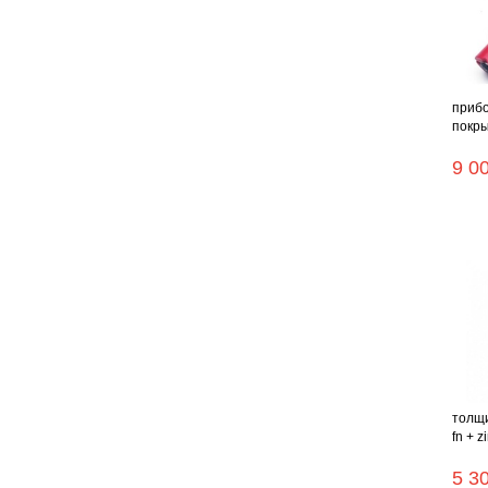
прибо
покры
9 0
толщи
fn + z
5 3