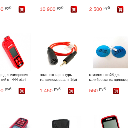
руб
руб
руб
00
10 900
2 500
р для измерения
комплект гарнитуры-
комплект шайб для
тий ет-444 etari
толщиномера алт-1(м)
калибровки толщиноме
руб
руб
руб
00
1 450
550