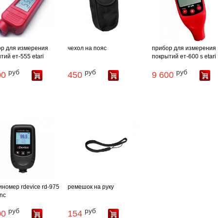
р для измерения
чехол на пояс
прибор для измерения
тий ет-555 etari
покрытий ет-600 s etari
руб
руб
руб
00
450
9 600
номер rdevice rd-975
ремешок на руку
inc
руб
руб
00
154