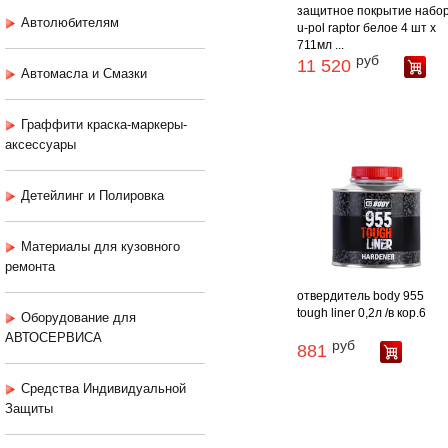
защитное покрытие набо
Автолюбителям
u-pol raptor белое 4 шт х
711мл ...
руб
11 520
Автомасла и Смазки
Граффити краска-маркеры-
аксессуары
Детейлинг и Полировка
Материалы для кузовного
ремонта
отвердитель body 955
tough liner 0,2л /в кор.6
Оборудование для
АВТОСЕРВИСА
руб
881
Средства Индивидуальной
Защиты