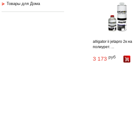
Товары для Дома
alligator ii jetapro 2к на
полиурет. ...
руб
3 173