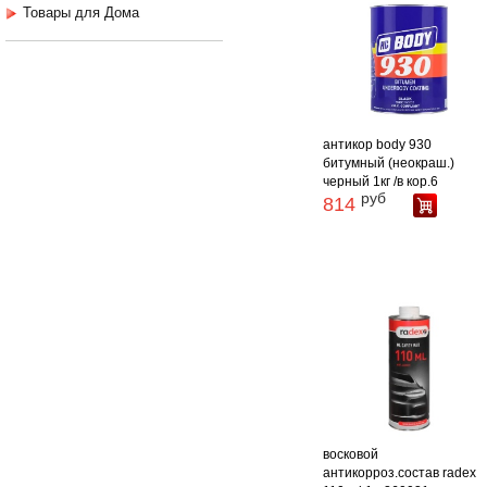
Товары для Дома
антикор body 930
битумный (неокраш.)
черный 1кг /в кор.6
руб
814
восковой
антикорроз.состав radex