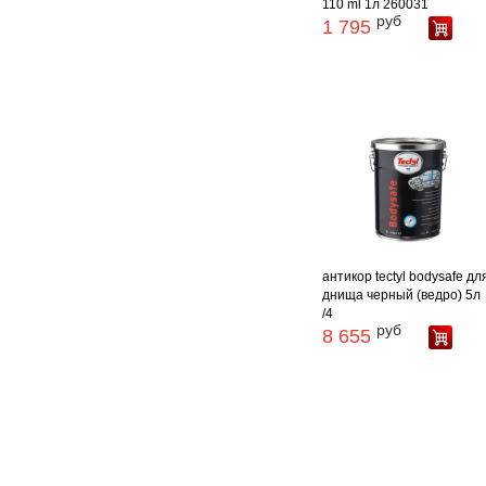
110 ml 1л 260031
руб
1 795
антикор tectyl bodysafe дл
днища черный (ведро) 5л
/4
руб
8 655