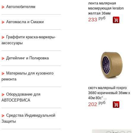
лента малярная
Автолюбителям
маскирующая leraton
желтая 36мм
руб
233
Автомасла и Смазки
Граффити краска-маркеры-
аксессуары
Детейлинг и Полировка
Материалы для кузовного
ремонта
скотч малярный roxpro
3680 коричневый 36мм х
Оборудование для
40м 80c° ...
АВТОСЕРВИСА
руб
202
Средства Индивидуальной
Защиты