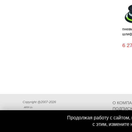
пневм
шлифо
6 2
Copyright @2007-2026
О КОМП
ARM Llc
ПОДПИСК
СХЕМА П
Продолжая работу с сайтом, 
с этим, измените