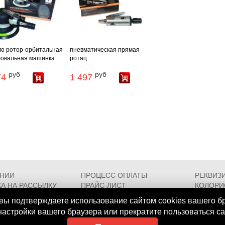
о ротор-орбитальная
пневматическая прямая
вальная машинка ...
ротац. ...
руб
руб
74
1 497
АНИИ
ПРОЦЕСС ОПЛАТЫ
РЕКВИЗ
А НА РАССЫЛКУ
ПРАЙС-ЛИСТ
КОЛОРИ
РОЕЗДА
FAQ
СЕРТИФ
вы подтверждаете использование сайтом cookies вашего б
 настройки вашего браузера или прекратите пользоваться с