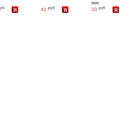
//800
уб
руб
руб
41
33