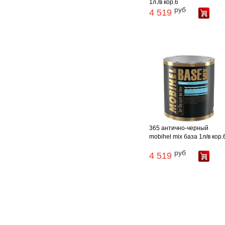
1л./в кор.6
руб
4 519
365 антично-черный
mobihel mix база 1л/в кор.
руб
4 519