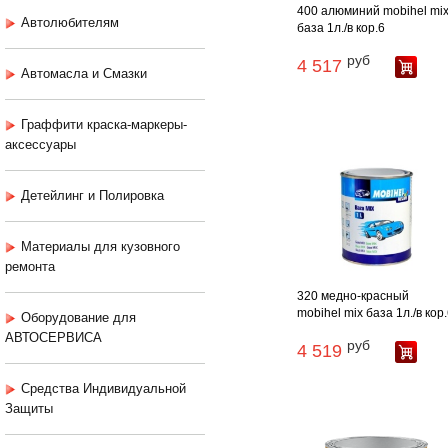
400 алюминий mobihel mi
Автолюбителям
база 1л./в кор.6
руб
4 517
Автомасла и Смазки
Граффити краска-маркеры-
аксессуары
Детейлинг и Полировка
Материалы для кузовного
ремонта
320 медно-красный
mobihel mix база 1л./в кор
Оборудование для
АВТОСЕРВИСА
руб
4 519
Средства Индивидуальной
Защиты