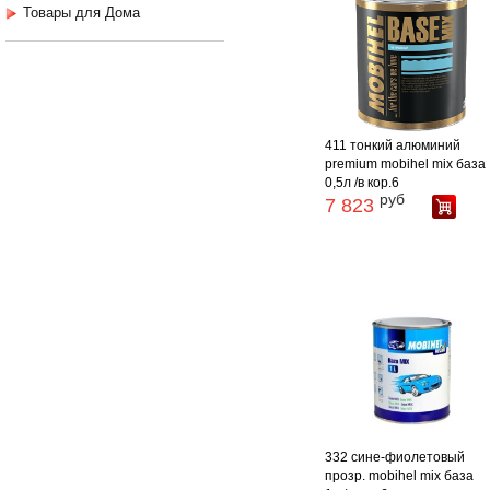
Товары для Дома
411 тонкий алюминий
premium mobihel mix база
0,5л /в кор.6
руб
7 823
332 сине-фиолетовый
прозр. mobihel mix база