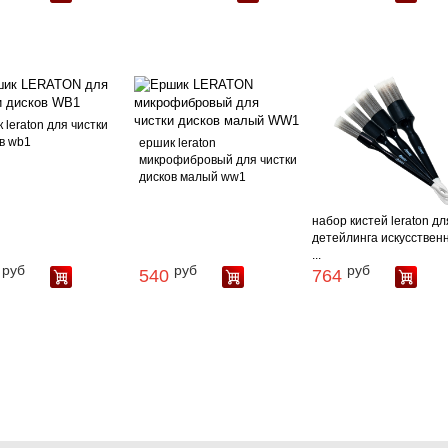
 leraton для чистки
в wb1
ершик leraton
микрофибровый для чистки
дисков малый ww1
набор кистей leraton дл
детейлинга искусствен
...
руб
руб
руб
540
764