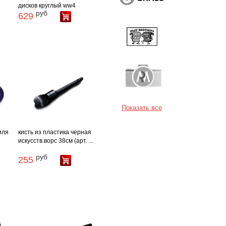
дисков круглый ww4
руб
629
Показать все
иля
кисть из пластика черная
искусств.ворс 38см (арт. ...
руб
255