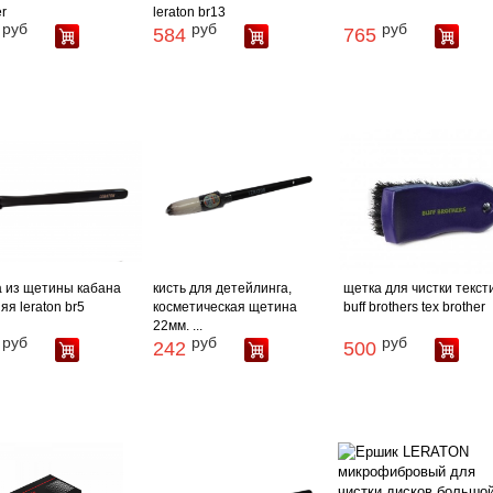
er
leraton br13
руб
руб
руб
584
765
 из щетины кабана
кисть для детейлинга,
щетка для чистки текст
яя leraton br5
косметическая щетина
buff brothers tex brother
22мм. ...
руб
руб
руб
242
500