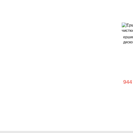
ершик
диско
944