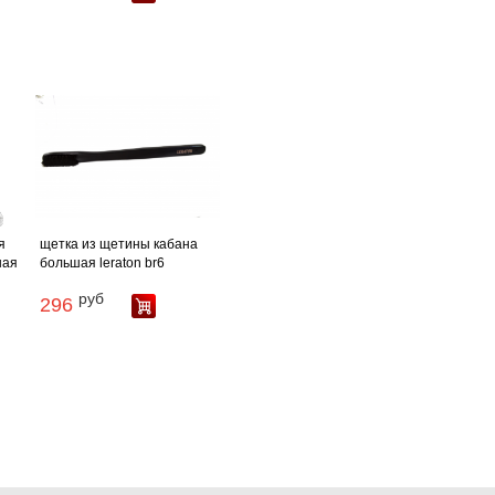
я
щетка из щетины кабана
ная
большая leraton br6
руб
296