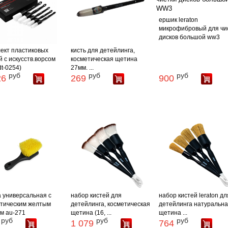
ершик leraton
микрофибровый для чи
дисков большой ww3
ект пластиковых
кисть для детейлинга,
й с искусств.ворсом
косметическая щетина
dt-0254)
27мм. ...
руб
руб
руб
26
269
900
 универсальная с
набор кистей для
набор кистей leraton дл
тическим желтым
детейлинга, косметическая
детейлинга натуральн
м au-271
щетина (16, ...
щетина ...
руб
руб
руб
1 079
764