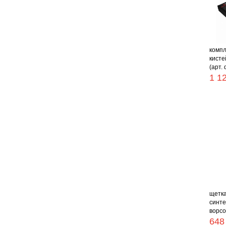
компл
кисте
(арт. 
1 1
щетка
синте
ворсо
648