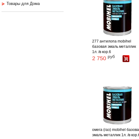
Товары для Дома
277 антилопа mobihel
базовая эмаль металлик
1л. /в кор.6
руб
2 750
омега (газ) mobihel базов
эмаль металлик 1л. /в кор.