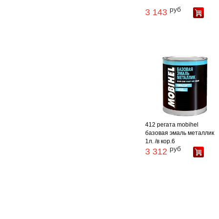
руб
3 143
412 регата mobihel
базовая эмаль металлик
1л. /в кор.6
руб
3 312