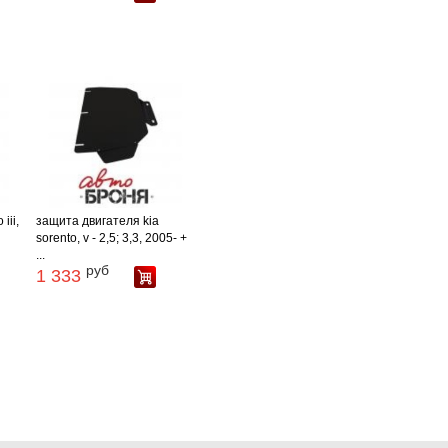
iii,
защита двигателя kia
sorento, v - 2,5; 3,3, 2005- +
...
руб
1 333