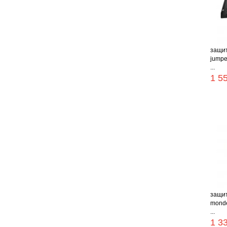
защит
jumper
...
1 5
защит
mondeo
...
1 3