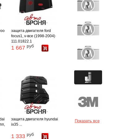
woo
защита двигателя ford
focus1, v-все (1998-2004)
111.01822.1
руб
1 667
dai
защита двигателя hyundai
Показать все
пп,
ix35 ...
руб
1 333