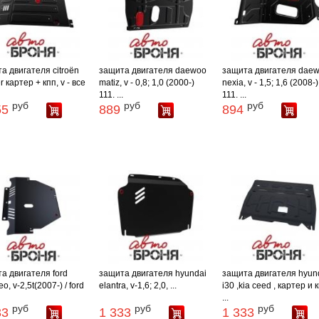
а двигателя citroёn
защита двигателя daewoo
защита двигателя dae
 картер + кпп, v - все
matiz, v - 0,8; 1,0 (2000-)
nexia, v - 1,5; 1,6 (2008-)
111. ...
111. ...
руб
руб
руб
55
889
894
а двигателя ford
защита двигателя hyundai
защита двигателя hyun
, v-2,5t(2007-) / ford
elantra, v-1,6; 2,0, ...
i30 ,kia ceed , картер и к
...
руб
руб
руб
33
1 333
1 333