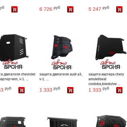
уб
руб
руб
6 726
5 247
а двигателя chevrolet
защита двигателя audi a3,
защита картера chery
артер+кпп, v-1. ...
v-1. ...
amulet/seat
cordoba,toledo/vw ...
руб
руб
руб
33
1 333
1 333