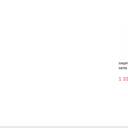
защит
santa f
1 3